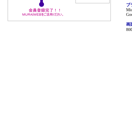
ブ
Mic
Go
画
8