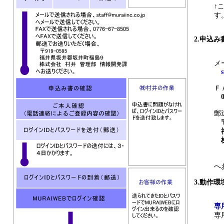
↑
す
2.申込
メ
Ｆ
郵
〒9
福
株
管
へ
3.動作環
専
専